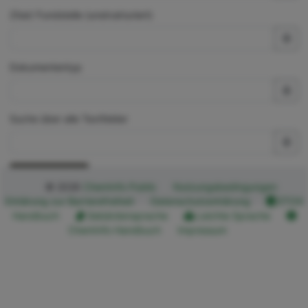
Zitat/ Fundstelle (unstrukturiert)
Dokumententyp
Suche über alle Textfelder
Erweiterte Optionen
Suchen
© 2026
ChemInfo Public
Nutzungsbedingungen
Erklärung zur Barrierefreiheit
Datenschutzerklärung
ETOX
Handbuch
Gebärdensprache
Leichte Sprache
ChemInfo Handbuch
Impressum