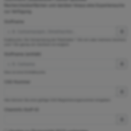
Rechercheoberflächen und darüber hinaus eine Expertensuche
zur Verfügung.
Stoffname
Exaktsuche. Die Verwendung der Platzhalter * (für ein oder mehrere Zeichen)
und ? (für genau ein Zeichen) ist möglich.
Stoffname (enthält)
Dies ist eine Enthältsuche.
CAS-Nummer
Hier können Sie eine gültige CAS-Registrierungsnummer eingeben.
ChemInfo Stoff-ID