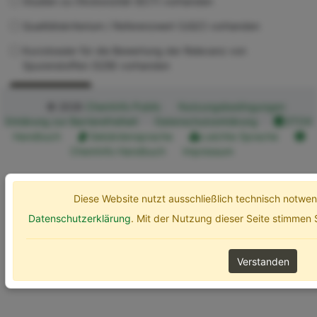
Studien zu Ökotoxizität (ECT) vorhanden
Qualitätskriterium / Referenzwert (UQC) vorhanden
Kurzdossier für die Bewertung der Relevanz von
Spurenstoffen (SZB) vorhanden
Erweiterte Optionen
Suchen
© 2026
ChemInfo Public
Nutzungsbedingungen
Erklärung zur Barrierefreiheit
Datenschutzerklärung
ETOX
Handbuch
Gebärdensprache
Leichte Sprache
ChemInfo Handbuch
Impressum
Diese Website nutzt ausschließlich technisch notw
Datenschutzerklärung
. Mit der Nutzung dieser Seite stimmen
Verstanden